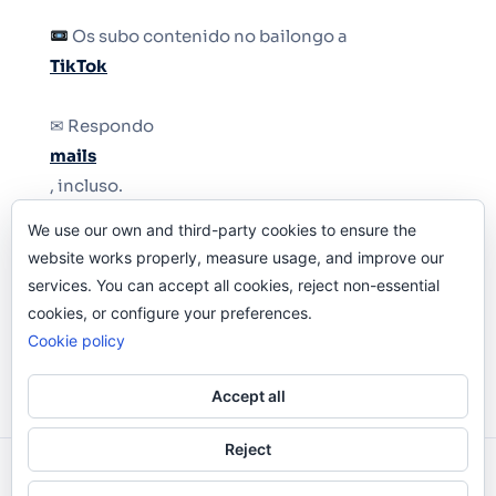
Os subo contenido no bailongo a
TikTok
✉ Respondo
mails
, incluso.
We use our own and third-party cookies to ensure the
Y si una persona no puede tener teléfono, que
website works properly, measure usage, and improve our
le quiten el teléfono.
services. You can accept all cookies, reject non-essential
cookies, or configure your preferences.
Cookie policy
Accept all
Reject
Odi O'Malley © 2016-2025. Todos Los Derechos