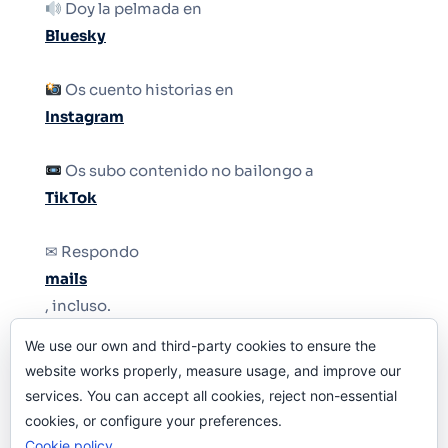
Doy la pelmada en
Bluesky
Os cuento historias en
Instagram
Os subo contenido no bailongo a
TikTok
✉ Respondo
mails
, incluso.
We use our own and third-party cookies to ensure the
Y si una persona no puede tener teléfono, que
website works properly, measure usage, and improve our
le quiten el teléfono.
services. You can accept all cookies, reject non-essential
cookies, or configure your preferences.
Cookie policy