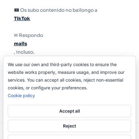
Os subo contenido no bailongo a
TikTok
✉ Respondo
mails
, incluso.
We use our own and third-party cookies to ensure the
Y si una persona no puede tener teléfono, que
website works properly, measure usage, and improve our
le quiten el teléfono.
services. You can accept all cookies, reject non-essential
cookies, or configure your preferences.
Cookie policy
Accept all
Reject
Odi O'Malley © 2016-2025. Todos Los Derechos