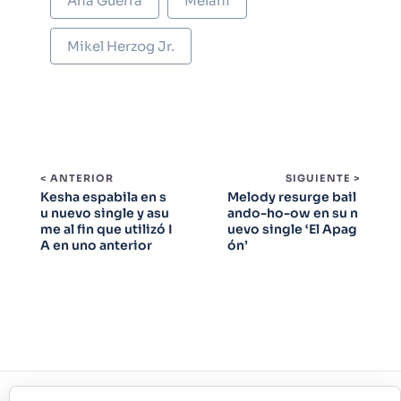
Ana Guerra
Melani
Mikel Herzog Jr.
< ANTERIOR
SIGUIENTE >
Kesha espabila en s
Melody resurge bail
u nuevo single y asu
ando-ho-ow en su n
me al fin que utilizó I
uevo single ‘El Apag
A en uno anterior
ón’