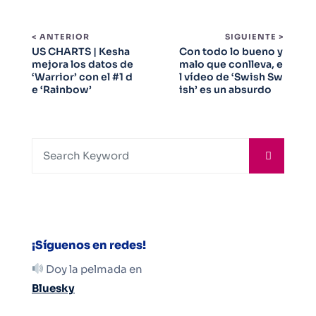
< ANTERIOR
SIGUIENTE >
US CHARTS | Kesha
Con todo lo bueno y
mejora los datos de
malo que conlleva, e
‘Warrior’ con el #1 d
l vídeo de ‘Swish Sw
e ‘Rainbow’
ish’ es un absurdo
¡Síguenos en redes!
Doy la pelmada en
Bluesky