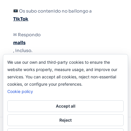
Os subo contenido no bailongo a
TikTok
✉ Respondo
mails
, incluso.
We use our own and third-party cookies to ensure the
Y si una persona no puede tener teléfono, que
website works properly, measure usage, and improve our
le quiten el teléfono.
services. You can accept all cookies, reject non-essential
cookies, or configure your preferences.
Cookie policy
Accept all
Reject
Odi O'Malley © 2016-2025. Todos Los Derechos