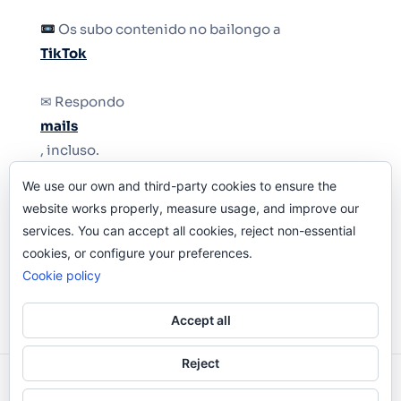
Os subo contenido no bailongo a
TikTok
✉ Respondo
mails
, incluso.
We use our own and third-party cookies to ensure the
Y si una persona no puede tener teléfono, que
website works properly, measure usage, and improve our
le quiten el teléfono.
services. You can accept all cookies, reject non-essential
cookies, or configure your preferences.
Cookie policy
Accept all
Reject
Odi O'Malley © 2016-2025. Todos Los Derechos