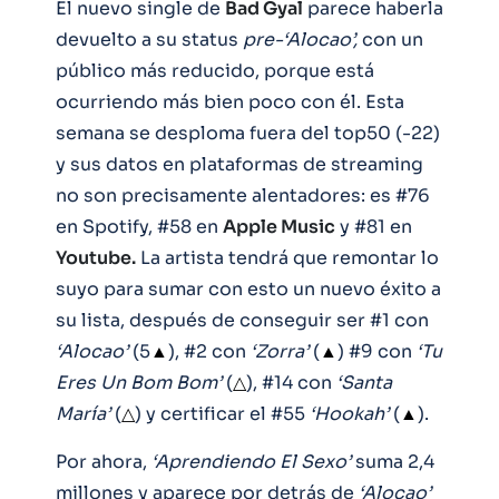
El nuevo single de
Bad Gyal
parece haberla
devuelto a su status
pre-‘Alocao’,
con un
público más reducido, porque está
ocurriendo más bien poco con él. Esta
semana se desploma fuera del top50 (-22)
y sus datos en plataformas de streaming
no son precisamente alentadores: es #76
en Spotify, #58 en
Apple Music
y #81 en
Youtube.
La artista tendrá que remontar lo
suyo para sumar con esto un nuevo éxito a
su lista, después de conseguir ser #1 con
‘Alocao’
(5
▲
), #2 con
‘Zorra’
(
▲
) #9 con
‘Tu
Eres Un Bom Bom’
(
△
), #14 con
‘Santa
María’
(
△
) y certificar el #55
‘Hookah’
(
▲
).
Por ahora,
‘Aprendiendo El Sexo’
suma 2,4
millones y aparece por detrás de
‘Alocao’