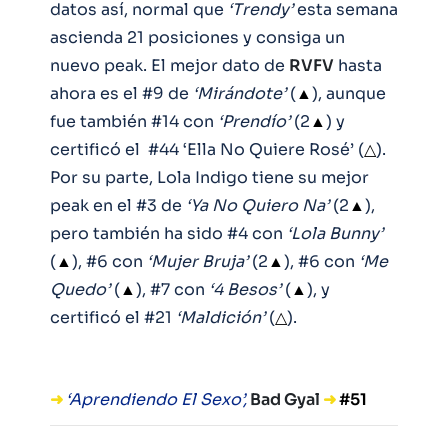
datos así, normal que
‘Trendy’
esta semana
ascienda 21 posiciones y consiga un
nuevo peak. El mejor dato de
RVFV
hasta
ahora es el #9 de
‘Mirándote’
(
▲
), aunque
fue también #14 con
‘Prendío’
(2
▲
) y
certificó el #44 ‘Ella No Quiere Rosé’ (
△
).
Por su parte, Lola Indigo tiene su mejor
peak en el #3 de
‘Ya No Quiero Na’
(2
▲
),
pero también ha sido #4 con
‘Lola Bunny’
(
▲
), #6 con
‘Mujer Bruja’
(2
▲
), #6 con
‘Me
Quedo’
(
▲
), #7 con
‘4 Besos’
(
▲
), y
certificó el #21
‘Maldición’
(
△
).
➜
‘Aprendiendo El Sexo’,
Bad Gyal
➜
#51