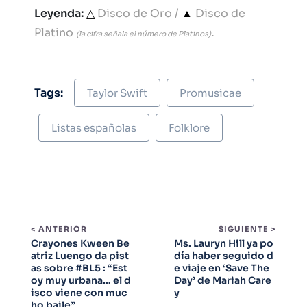
Leyenda:
△
Disco de Oro /
▲
Disco de
Platino
.
(la cifra señala el número de Platinos)
Tags:
Taylor Swift
Promusicae
Listas españolas
Folklore
< ANTERIOR
SIGUIENTE >
Crayones Kween Be
Ms. Lauryn Hill ya po
atriz Luengo da pist
día haber seguido d
as sobre #BL5 : “Est
e viaje en ‘Save The
oy muy urbana… el d
Day’ de Mariah Care
isco viene con muc
y
ho baile”