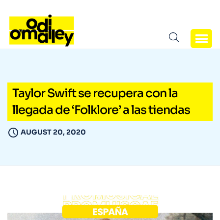
Taylor Swift se recupera con la
llegada de ‘Folklore’ a las tiendas
AUGUST 20, 2020