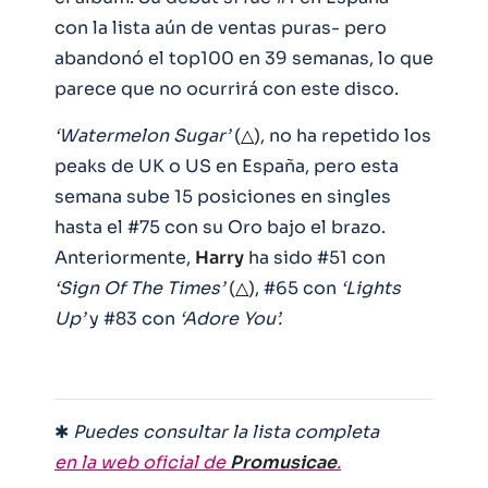
con la lista aún de ventas puras- pero
abandonó el top100 en 39 semanas, lo que
parece que no ocurrirá con este disco.
‘Watermelon Sugar’
(
△
), no ha repetido los
peaks de UK o US en España, pero esta
semana sube 15 posiciones en singles
hasta el #75 con su Oro bajo el brazo.
Anteriormente,
Harry
ha sido #51 con
‘Sign Of The Times’
(
△
), #65 con
‘Lights
Up’
y #83 con
‘Adore You’.
✱
Puedes consultar la lista completa
en la web oficial de
Promusicae
.