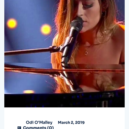
Odi O'Malley
March 2, 2019
Comments (
0
)