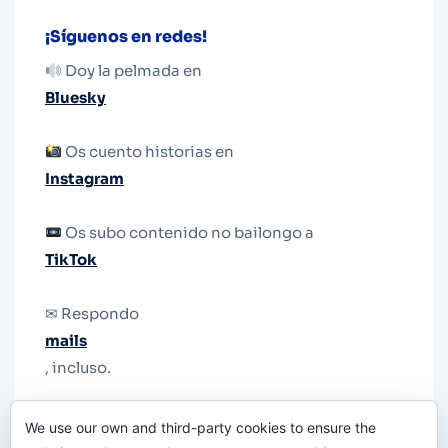
¡Síguenos en redes!
Doy la pelmada en
Bluesky
Os cuento historias en
Instagram
Os subo contenido no bailongo a
TikTok
✉ Respondo
mails
, incluso.
Y si una persona no puede tener teléfono, que
We use our own and third-party cookies to ensure the
le quiten el teléfono.