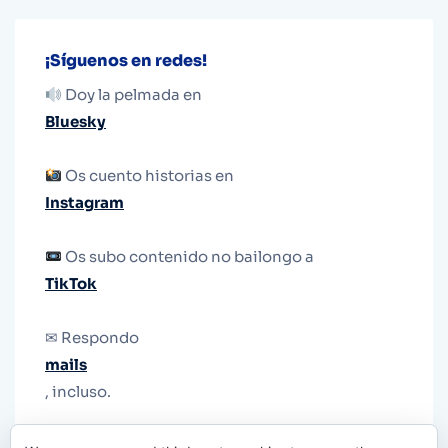
¡Síguenos en redes!
Doy la pelmada en
Bluesky
Os cuento historias en
Instagram
Os subo contenido no bailongo a
TikTok
✉ Respondo
mails
, incluso.
Y si una persona no puede tener teléfono, que