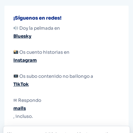
¡Síguenos en redes!
Doy la pelmada en
Bluesky
Os cuento historias en
Instagram
Os subo contenido no bailongo a
TikTok
✉ Respondo
mails
, incluso.
Y si una persona no puede tener teléfono, que