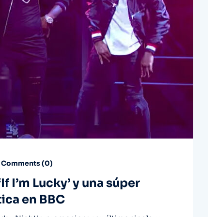
Comments (
0
)
If I’m Lucky’ y una súper
tica en BBC