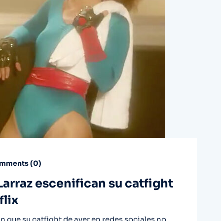
mments (
0
)
arraz escenifican su catfight
lix
 que su catfight de ayer en redes sociales no