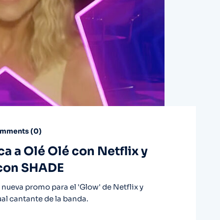
mments (
0
)
a a Olé Olé con Netflix y
 con SHADE
nueva promo para el 'Glow' de Netflix y
ual cantante de la banda.