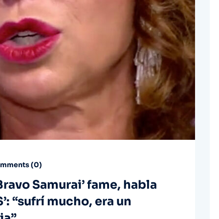
mments (
0
)
‘Bravo Samurai’ fame, habla
’: “sufrí mucho, era un
ia”