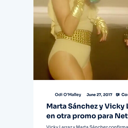
Co
Odi O'Malley
June 27, 2017
Marta Sánchez y Vicky L
en otra promo para Netf
Vicky Larraz y Marta Sánchez confirman