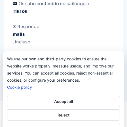
Os subo contenido no bailongo a
TikTok
✉ Respondo
mails
, incluso.
Y si una persona no puede tener teléfono, que
We use our own and third-party cookies to ensure the
le quiten el teléfono.
website works properly, measure usage, and improve our
services. You can accept all cookies, reject non-essential
cookies, or configure your preferences.
Cookie policy
Accept all
Reject
Odi O'Malley © 2016-2025. Todos Los Derechos