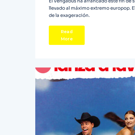
El Vengabus ha arrancado este fin de 
llevado al máximo extremo europop. El
de la exageración.
Read
More