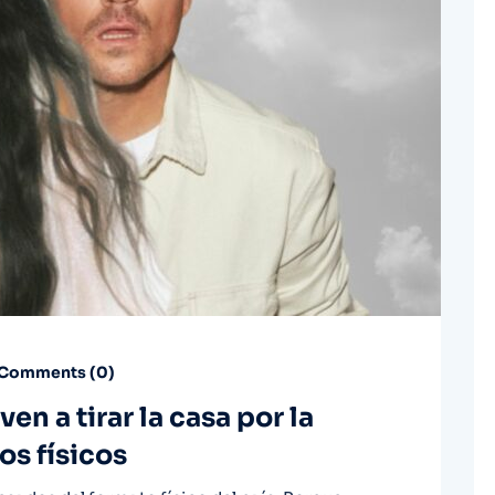
Comments (
0
)
en a tirar la casa por la
os físicos