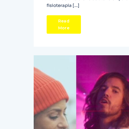
fisioterapia […]
Read
More