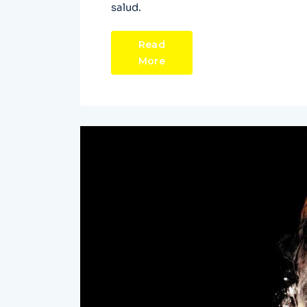
salud.
Read
More