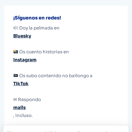
¡Síguenos en redes!
Doy la pelmada en
Bluesky
Os cuento historias en
Instagram
Os subo contenido no bailongo a
TikTok
✉ Respondo
mails
, incluso.
Y si una persona no puede tener teléfono, que