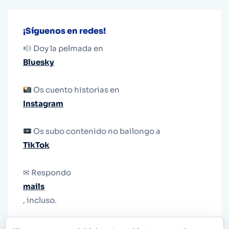
¡Síguenos en redes!
Doy la pelmada en
Bluesky
Os cuento historias en
Instagram
Os subo contenido no bailongo a
TikTok
✉ Respondo
mails
, incluso.
Y si una persona no puede tener teléfono, que