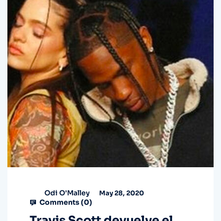
Odi O'Malley
May 28, 2020
Comments (
0
)
Travis Scott devuelve el