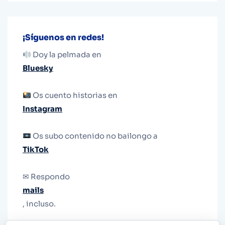
¡Síguenos en redes!
Doy la pelmada en
Bluesky
Os cuento historias en
Instagram
Os subo contenido no bailongo a
TikTok
✉ Respondo
mails
, incluso.
Y si una persona no puede tener teléfono, que