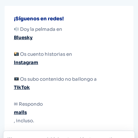
¡Síguenos en redes!
Doy la pelmada en
Bluesky
Os cuento historias en
Instagram
Os subo contenido no bailongo a
TikTok
✉ Respondo
mails
, incluso.
Y si una persona no puede tener teléfono, que