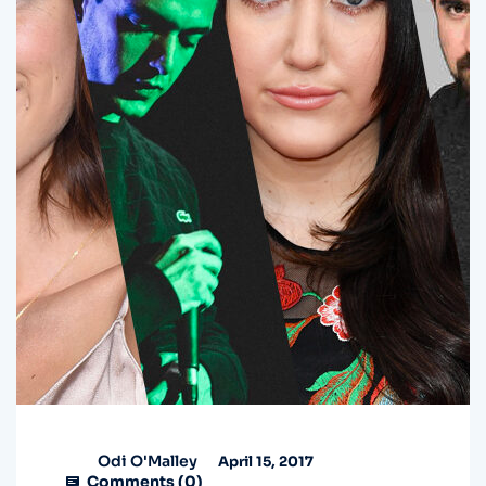
Odi O'Malley
April 15, 2017
Comments (
0
)