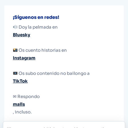
¡Síguenos en redes!
Doy la pelmada en
Bluesky
Os cuento historias en
Instagram
Os subo contenido no bailongo a
TikTok
✉ Respondo
mails
, incluso.
Y si una persona no puede tener teléfono, que