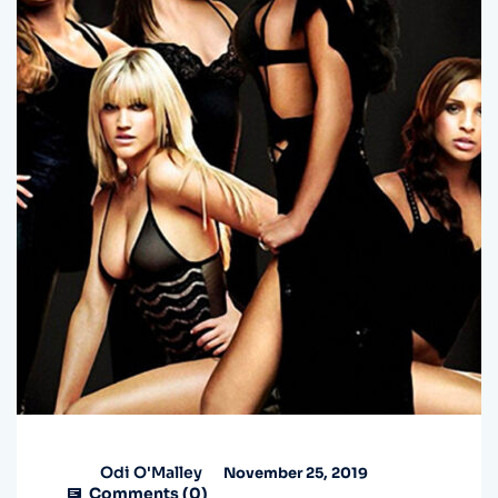
Odi O'Malley
November 25, 2019
Comments (
0
)