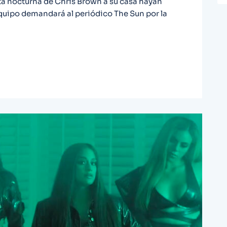
ta nocturna de Chris Brown a su casa hayan
quipo demandará al periódico The Sun por la