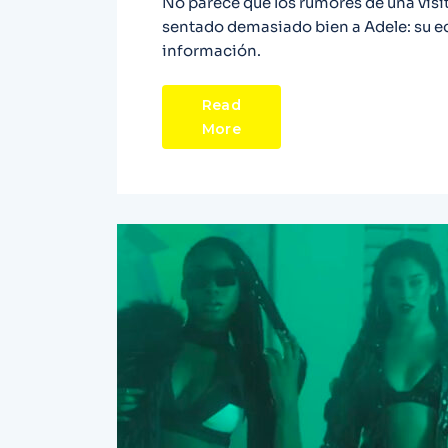
No parece que los rumores de una visi
sentado demasiado bien a Adele: su e
información.
Read
More