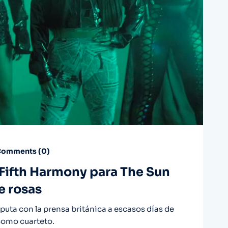
omments (
0
)
 Fifth Harmony para The Sun
e rosas
puta con la prensa británica a escasos días de
 como cuarteto.