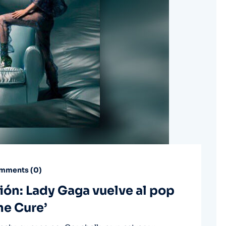
mments (
0
)
ón: Lady Gaga vuelve al pop
he Cure’