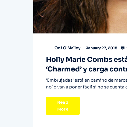
Odi O'Malley
January 27, 2018
Holly Marie Combs está
‘Charmed’ y carga con
'Embrujadas' está en camino de marca
no lo van a poner fácil si no se cuenta 
Read
More