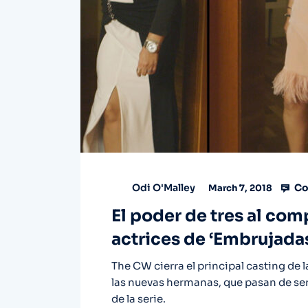
Co
Odi O'Malley
March 7, 2018
El poder de tres al com
actrices de ‘Embrujada
The CW cierra el principal casting de 
las nuevas hermanas, que pasan de ser H
de la serie.