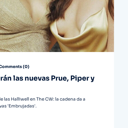
Comments (
0
)
án las nuevas Prue, Piper y
e las Halliwell en The CW: la cadena da a
vas 'Embrujadas'.