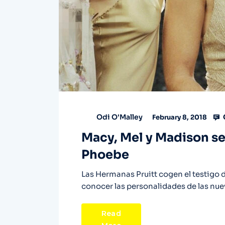
Odi O'Malley
February 8, 2018
Macy, Mel y Madison ser
Phoebe
Las Hermanas Pruitt cogen el testigo d
conocer las personalidades de las nue
Read