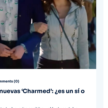
ments (
0
)
 nuevas ‘Charmed’: ¿es un sí o