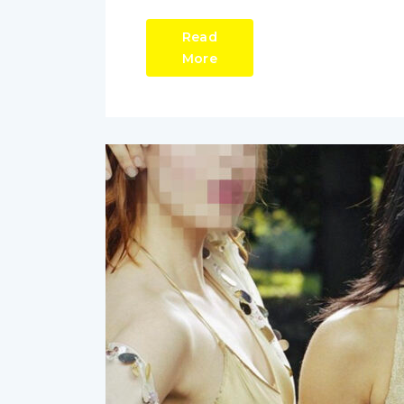
Read
More