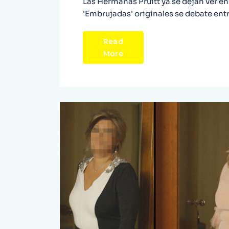
Las Hermanas Pruitt ya se dejan ver en 
'Embrujadas' originales se debate entre
Read
More