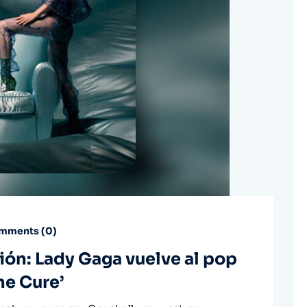
mments (
0
)
ón: Lady Gaga vuelve al pop
he Cure’