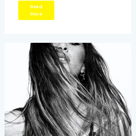
Read
More