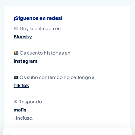
¡Síguenos en redes!
Doy la pelmada en
Bluesky
Os cuento historias en
Instagram
Os subo contenido no bailongo a
TikTok
✉ Respondo
mails
, incluso.
Y si una persona no puede tener teléfono, que