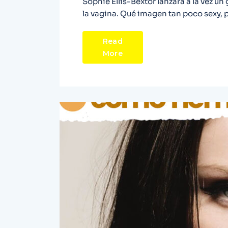
Sophie Ellis-Bextor lanzará a la vez un
la vagina. Qué imagen tan poco sexy, 
Read
More