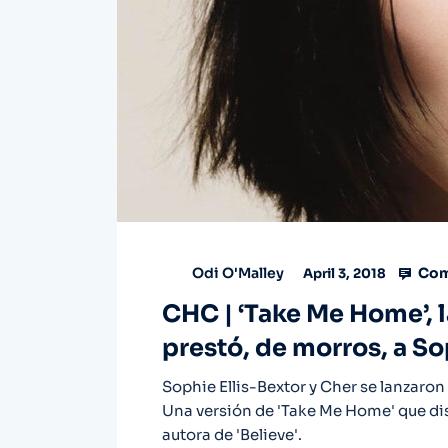
Com
Odi O'Malley
April 3, 2018
CHC | ‘Take Me Home’, 
prestó, de morros, a So
Sophie Ellis-Bextor y Cher se lanzaron
Una versión de 'Take Me Home' que dispa
autora de 'Believe'.