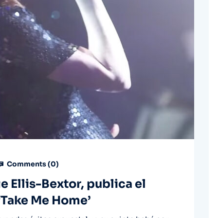
Comments (
0
)
e Ellis-Bextor, publica el
 ‘Take Me Home’