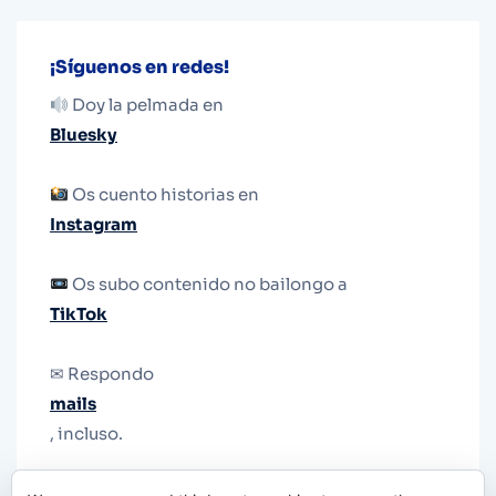
¡Síguenos en redes!
Doy la pelmada en
Bluesky
Os cuento historias en
Instagram
Os subo contenido no bailongo a
TikTok
✉ Respondo
mails
, incluso.
Y si una persona no puede tener teléfono, que