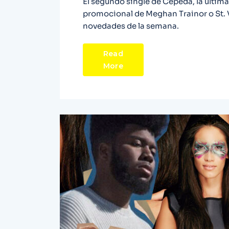
El segundo single de Cepeda, la última
promocional de Meghan Trainor o St. V
novedades de la semana.
Read
More