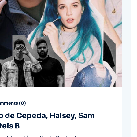
mments (
0
)
vo de Cepeda, Halsey, Sam
els B