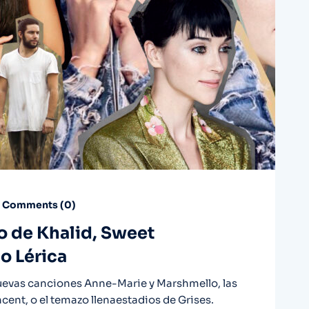
Comments (
0
)
vo de Khalid, Sweet
o Lérica
nuevas canciones Anne-Marie y Marshmello, las
ncent, o el temazo llenaestadios de Grises.