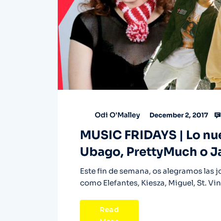
Odi O'Malley
December 2, 2017
MUSIC FRIDAYS | Lo nue
Ubago, PrettyMuch o J
Este fin de semana, os alegramos las j
como Elefantes, Kiesza, Miguel, St. Vi
Read