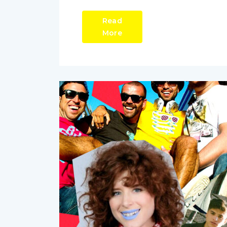
Read
More