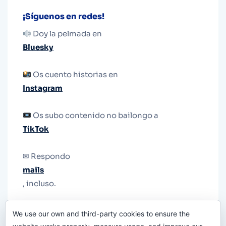
¡Síguenos en redes!
Doy la pelmada en
Bluesky
Os cuento historias en
Instagram
Os subo contenido no bailongo a
TikTok
✉ Respondo
mails
, incluso.
Y si una persona no puede tener teléfono, que
We use our own and third-party cookies to ensure the
le quiten el teléfono.