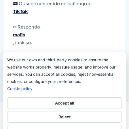
Os subo contenido no bailongo a
TikTok
✉ Respondo
mails
, incluso.
Y si una persona no puede tener teléfono, que
We use our own and third-party cookies to ensure the
le quiten el teléfono.
website works properly, measure usage, and improve our
services. You can accept all cookies, reject non-essential
cookies, or configure your preferences.
Cookie policy
Accept all
Reject
Odi O'Malley © 2016-2025. Todos Los Derechos