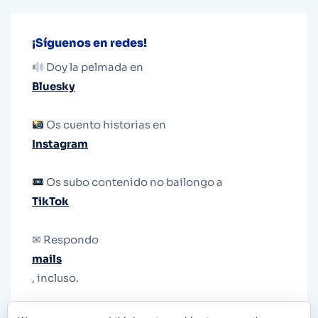
¡Síguenos en redes!
Doy la pelmada en
Bluesky
Os cuento historias en
Instagram
Os subo contenido no bailongo a
TikTok
✉ Respondo
mails
, incluso.
Y si una persona no puede tener teléfono, que