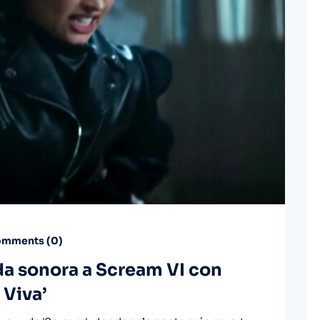
mments (
0
)
a sonora a Scream VI con
 Viva’