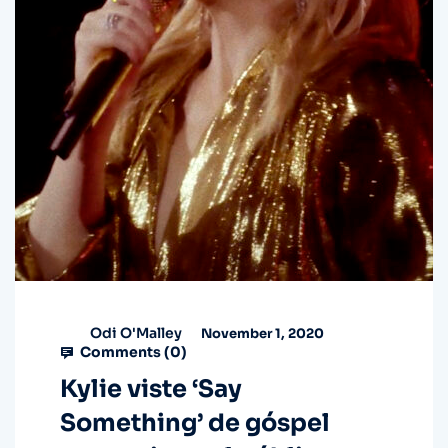
Odi O'Malley
November 1, 2020
Comments (
0
)
Kylie viste ‘Say
Something’ de góspel