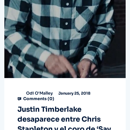
Odi O'Malley
January 25, 2018
Comments (
0
)
Justin Timberlake
desaparece entre Chris
Stapleton y el coro de ‘Say