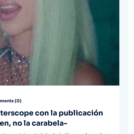
ents (
0
)
Interscope con la publicación
gen, no la carabela-