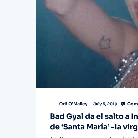
Comm
Odi O'Malley
July 5, 2019
Bad Gyal da el salto a 
de ‘Santa María’ -la vir