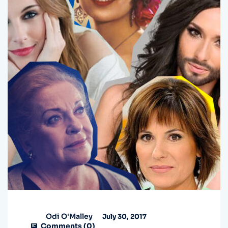
Odi O'Malley
July 30, 2017
Comments (
0
)