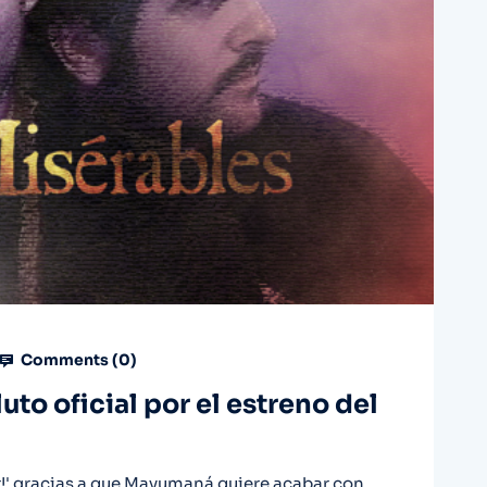
Comments (
0
)
uto oficial por el estreno del
er!' gracias a que Mayumaná quiere acabar con