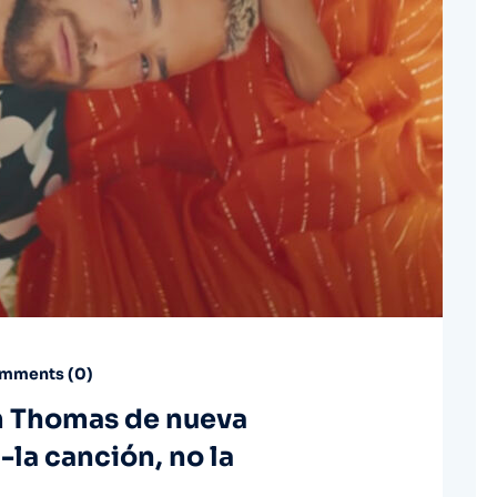
mments (
0
)
m Thomas de nueva
la canción, no la