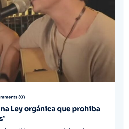
mments (
0
)
una Ley orgánica que prohiba
s’