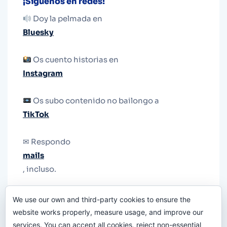
¡Síguenos en redes!
Doy la pelmada en
Bluesky
Os cuento historias en
Instagram
Os subo contenido no bailongo a
TikTok
✉ Respondo
mails
, incluso.
Y si una persona no puede tener teléfono, que
We use our own and third-party cookies to ensure the
le quiten el teléfono.
website works properly, measure usage, and improve our
services. You can accept all cookies, reject non-essential