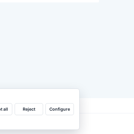
t all
Reject
Configure
.