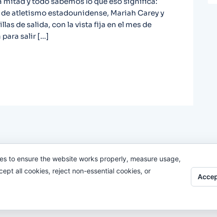
a mitad y todo sabemos lo que eso significa:
ta de atletismo estadounidense, Mariah Carey y
as de salida, con la vista fija en el mes de
para salir […]
es to ensure the website works properly, measure usage,
pt all cookies, reject non-essential cookies, or
Accep
Odi O'Malley © 2016-2025. Todos Los Derechos Reservados