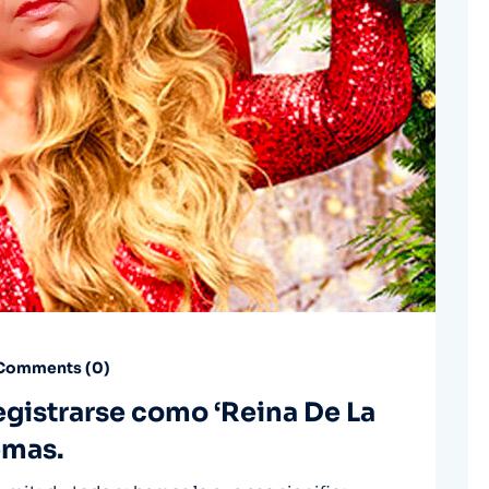
Comments (
0
)
egistrarse como ‘Reina De La
emas.