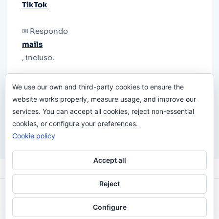
TikTok
✉ Respondo
mails
, incluso.
Y si una persona no puede tener teléfono, que
We use our own and third-party cookies to ensure the
le quiten el teléfono.
website works properly, measure usage, and improve our
services. You can accept all cookies, reject non-essential
cookies, or configure your preferences.
Cookie policy
Accept all
Reject
Odi O'Malley © 2016-2025. Todos Los Derechos
Configure
Reservados.