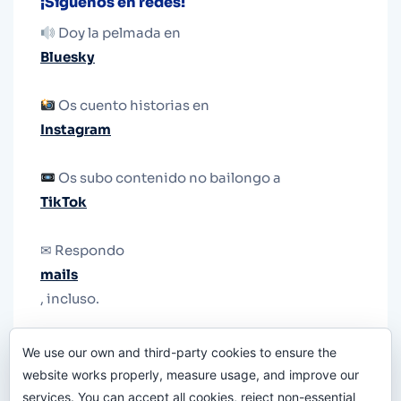
¡Síguenos en redes!
Doy la pelmada en
Bluesky
Os cuento historias en
Instagram
Os subo contenido no bailongo a
TikTok
✉ Respondo
mails
, incluso.
Y si una persona no puede tener teléfono, que
We use our own and third-party cookies to ensure the
le quiten el teléfono.
website works properly, measure usage, and improve our
services. You can accept all cookies, reject non-essential