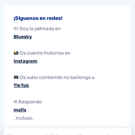
¡Síguenos en redes!
Doy la pelmada en
Bluesky
Os cuento historias en
Instagram
Os subo contenido no bailongo a
TikTok
✉ Respondo
mails
, incluso.
Y si una persona no puede tener teléfono, que