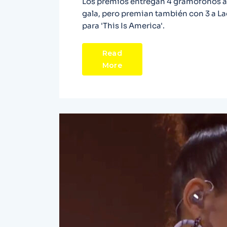
Los premios entregan 4 gramófonos a 
gala, pero premian también con 3 a La
para 'This Is America'.
Read
More