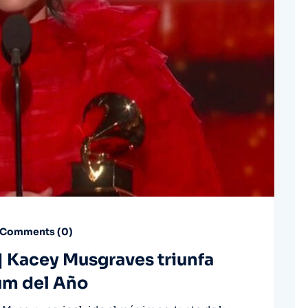
Comments (
0
)
 Kacey Musgraves triunfa
um del Año