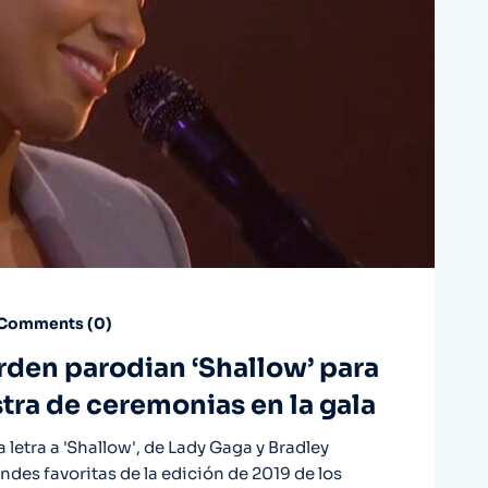
Comments (
0
)
rden parodian ‘Shallow’ para
ra de ceremonias en la gala
letra a 'Shallow', de Lady Gaga y Bradley
des favoritas de la edición de 2019 de los