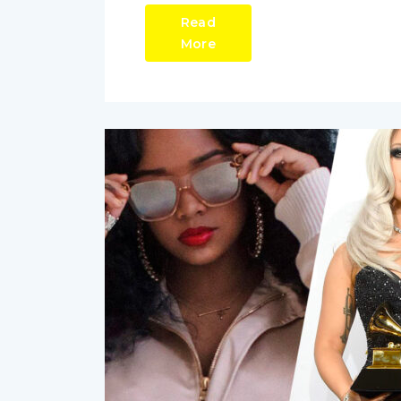
Read
More