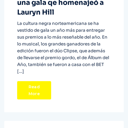
una gala qe homenajeó a
Lauryn Hill
La cultura negra norteamericana se ha
vestido de gala un año más para entregar
sus premios a lo más reseñable del año. En
lo musical, los grandes ganadores de la
edición fueron el dúo Clipse, que además
de llevarse el premio gordo, el de Álbum del
Año, también se fueron a casa con el BET
[…]
Read
More