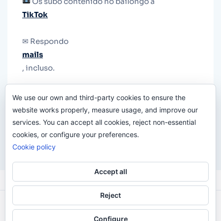
Os subo contenido no bailongo a
TikTok
✉ Respondo
mails
, incluso.
Y si una persona no puede tener teléfono, que
We use our own and third-party cookies to ensure the
le quiten el teléfono.
website works properly, measure usage, and improve our
services. You can accept all cookies, reject non-essential
cookies, or configure your preferences.
Cookie policy
Accept all
Reject
Odi O'Malley © 2016-2025. Todos Los Derechos
Configure
Reservados.